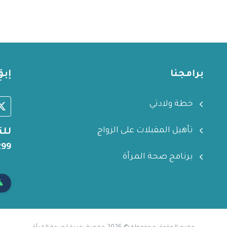
برامجنا
إبق
خطة ولادتي
تأهيل المقبلات على الزواج
للت
299
برنامج صحة المرأة