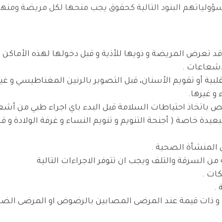
ؤولياتهم البنود التالية كحقوق يجب منحها لكل مريضة ومنها 
 قد تعرض المريضة و ذويها للأذية و قبل دخولها لهذه الأماكن 
إشعاعات .
بية أو تقويم الأسنان، قبل التصوير بالرنين المغناطيسي و غير
و غيرها.
 باتخاذ احتياطات السلامة قبل البدء باي اجراء طبي من أشعة
عيدة خاصة ( أجنحة التنويم و تنويم النساء و غرفة الولادة و ق
 المنشأة الصحية .
ن السرقة والتلف ويجب ان تتوفر الاجراءات التالية
ات .
.
 ذات قيمة عند المرضى المصابين بالرضوض او المرضى الضعفا