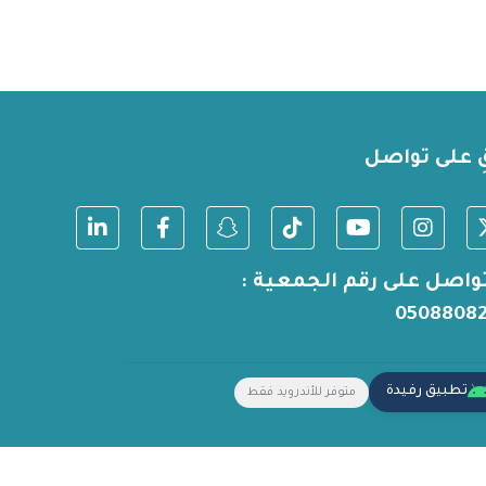
ِ على تواصل
واصل على رقم الجمعية :
0508808
تطبيق رفيدة
متوفر للأندرويد فقط