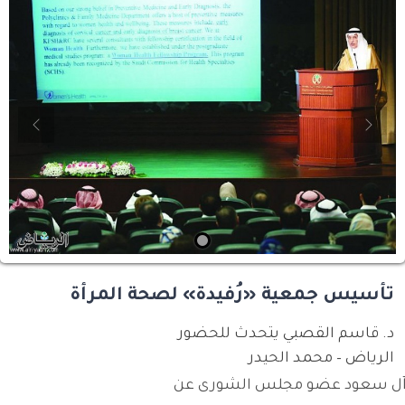
evious
Next
تأسيس جمعية «رُفيدة» لصحة المرأة
د. قاسم القصبي يتحدث للحضور
الرياض – محمد الحيدر
لد آل سعود عضو مجلس الشورى عن