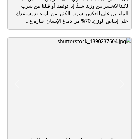
لكننا لانخسر من وزننا شيئًا إذا توقفنا أو قللنا من شرب
الماء. بل على العكس، شرب الكثير من الماء قد يساعدك
على إنقاص الوزن. 70% من دماغ الإنسان عبارة ع...
revious
Next