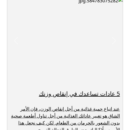
revious
Next
5 عادات تساعدك في إنقاص وزنك
عند اتباع حمية غذائية من أجل إنقاص الوزن، فإن الأمر
الشاق هو تغيير عاداتك الغذائية من أجل تناول أطعمة صحية
بدون الشعور بالحرمان من الطعام. لكن كيف نجعل هذا
الأمر سهلًا؟ إليكِ بعض الطرق الفعالة التي جر...