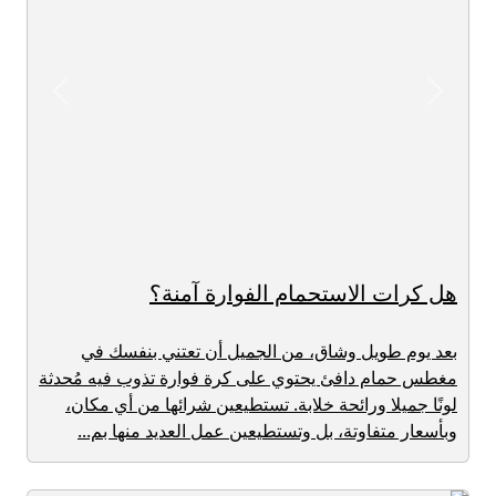
revious
Next
هل كرات الاستحمام الفوارة آمنة؟
بعد يوم طويل وشاق، من الجميل أن تعتني بنفسك في
مغطس حمام دافئ يحتوي على كرة فوارة تذوب فيه مُحدثة
لونًا جميلا ورائحة خلابة. تستطيعين شرائها من أي مكان،
وبأسعار متفاوتة، بل وتستطيعين عمل العديد منها بم...