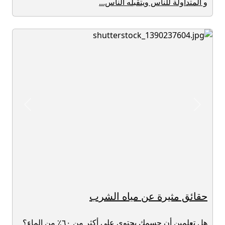
و المتداولة للناس ويتقبله الناس...
revious
Next
حقائق مثيرة عن مياه الشرب
هل تعلمين أن جسمك يحتوي على أكثر من ٦٠٪ من الماء؟