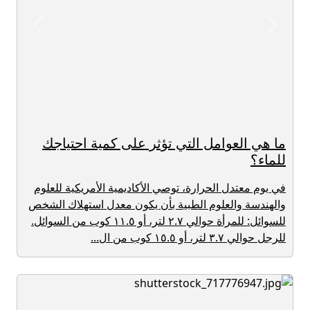
revious
Next
ما هي العوامل التي تؤثر على كمية احتياجك
للماء؟
في يوم معتدل الحرارة، توصي الأكاديمية الأمريكية للعلوم
والهندسة والعلوم الطبية بأن يكون معدل استهلاك الشخص
للسوائل: للمرأة حوالي ٢.٧ لتر، أو ١١.٥ كوب من السوائل.
للرجل حوالي ٣.٧ لتر، أو ١٥.٥ كوب من ال...