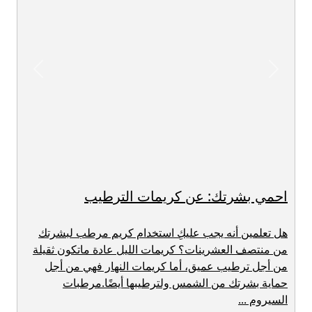
revious
Next
احمي بشرتك: عن كريمات الترطيب
هل تعلمين أنه يجب عليكِ استخدام كريم مرطب لبشرتك
من منتصف العشرينات؟ كريمات الليل عادة ماتكون ثقيلة
من أجل ترطيب عميق، أما كريمات النهار فهي من أجل
حماية بشرتك من الشمس ولترطيبها أيضًا.مرطبات
السيروم ...